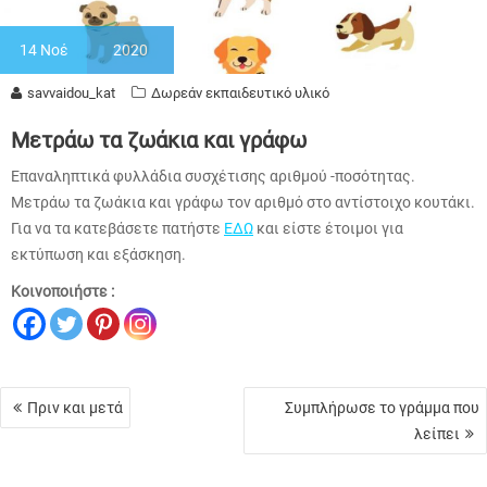
14
Νοέ
2020
savvaidou_kat
Δωρεάν εκπαιδευτικό υλικό
Μετράω τα ζωάκια και γράφω
Επαναληπτικά φυλλάδια συσχέτισης αριθμού -ποσότητας.
Μετράω τα ζωάκια και γράφω τον αριθμό στο αντίστοιχο κουτάκι.
Για να τα κατεβάσετε πατήστε
ΕΔΩ
και είστε έτοιμοι για
εκτύπωση και εξάσκηση.
Κοινοποιήστε :
Πλοήγηση
Πριν και μετά
Συμπλήρωσε το γράμμα που
άρθρων
λείπει