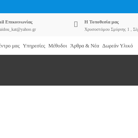
il Επικοινωνίας
Η Τοποθεσία μας
aidou_kat@yahoo.gr
Χρυσοστόμου Σμύρνης 1 , Σέ
έντρο μας
Υπηρεσίες
Μέθοδοι
Άρθρα & Νέα
Δωρεάν Υλικό