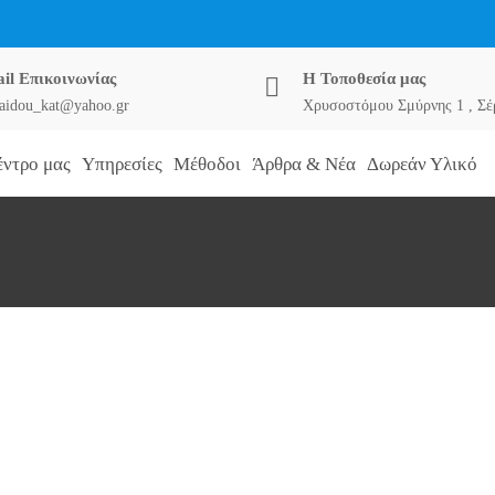
il Επικοινωνίας
Η Τοποθεσία μας
aidou_kat@yahoo.gr
Χρυσοστόμου Σμύρνης 1 , Σέ
έντρο μας
Υπηρεσίες
Μέθοδοι
Άρθρα & Νέα
Δωρεάν Υλικό